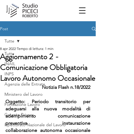
Post
Tutte
8 apr 2022
Tempo di lettura: 1 min
Tutte
Aggiornamento 2 -
INAIL
Comunicazione Obbligatoria
INPS
Lavoro Autonomo Occasionale
Agenzia delle Entrate
Notizia Flash n.18/2022
Ministero del Lavoro
Oggetto: Periodo transitorio per 
Fondazione Lavoro
adeguarsi alla nuova modalità di  
Garante Privacy
adempimento comunicazione 
preventiva instaurazione  
Ispettorato Nazionale del Lavoro
collaborazione autonoma occasionale 