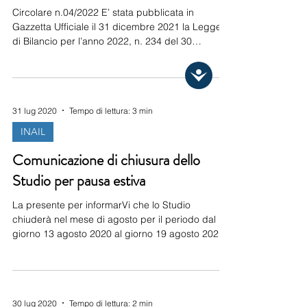
Circolare n.04/2022 E’ stata pubblicata in
Gazzetta Ufficiale il 31 dicembre 2021 la Legge
di Bilancio per l’anno 2022, n. 234 del 30
dicembre 2021. Novità importanti in materia di
lavoro, famiglie e imprese. Riassumiamo le più
importanti: Nuove aliquote Irpef e modalità di
calcolo delle detrazioni fiscali; Novità IRAP;
31 lug 2020
Tempo di lettura: 3 min
Semplificazioni in materia di “Patent Box”;
Abrogazione del Decreto Legge n. 157 del 11
INAIL
novembre 2021; Crediti di imposta; Esoneri e
Comunicazione di chiusura dello
sgravi contributivi per
Studio per pausa estiva
La presente per informarVi che lo Studio
chiuderà nel mese di agosto per il periodo dal
giorno 13 agosto 2020 al giorno 19 agosto 2020,
compresi. A tal fine alleghiamo alla circolare un
modulo cartaceo di denuncia/comunicazione di
infortunio con relative istruzioni e un modulo da
utilizzare per le comunicazioni di assunzione e
30 lug 2020
Tempo di lettura: 2 min
cessazione al Centro per l’Impiego. Si allega,