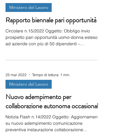
Lavoro e delle Politiche Sociali raggiungibile al
Ministero del Lavoro
seguente indirizzo: https://servizi.lavoro.gov
Rapporto biennale pari opportunità
Circolare n.15/2022 Oggetto: Obbligo invio
prospetto pari opportunità uomo-donna esteso
ad aziende con più di 50 dipendenti –
adempimento solo on line La legge n. 162/2021
ha apportato modifiche al D.Lgs. 198/2006
(Codice Pari Opportunità) e ha introdotto altre
disposizioni in materia di pari opportunità uomo-
25 mar 2022
Tempo di lettura: 1 min
donna in ambito lavorativo. L’adempimento della
trasmissione del rapporto biennale pari
Ministero del Lavoro
opportunità uomo-donna riguarda tutte le
Nuovo adempimento per
aziende con più di 50 dipendenti
collaborazione autonoma occasionale
Notizia Flash n.14/2022 Oggetto: Aggiornamento
su nuovo adempimento comunicazione
preventiva instaurazione collaborazione
autonoma occasionale ex Legge n. 215 del