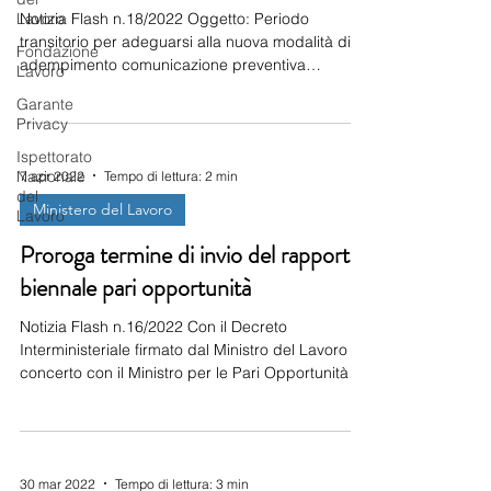
Lavoro
Notizia Flash n.18/2022 Oggetto: Periodo
transitorio per adeguarsi alla nuova modalità di
Fondazione
adempimento comunicazione preventiva
Lavoro
instaurazione collaborazione autonoma
Garante
occasionale ex Legge n. 215 del 17/12/2021
Privacy
L’Ispettorato Nazionale del Lavoro comunica che
Ispettorato
fino al 30 aprile 2022 sarà possibile continuare ad
Nazionale
7 apr 2022
Tempo di lettura: 2 min
effettuare la comunicazione preventiva di
del
instaurazione del rapporto di collaborazione
Ministero del Lavoro
Lavoro
autonoma occasionale anche a mezzo e-mail,
Proroga termine di invio del rapporto
secondo le modalità illustrate nella
biennale pari opportunità
Notizia Flash n.16/2022 Con il Decreto
Interministeriale firmato dal Ministro del Lavoro di
concerto con il Ministro per le Pari Opportunità
sono stati definiti i nuovi obblighi per le aziende
pubbliche e private con più di 50 dipendenti. Le
aziende devono redigere il rapporto
esclusivamente in modalità telematica, attraverso
30 mar 2022
Tempo di lettura: 3 min
l’utilizzo dell’apposito portale del Ministero del