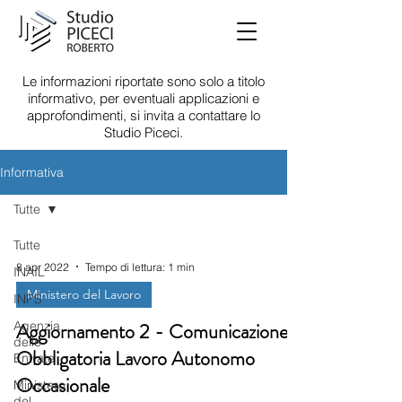
Le informazioni riportate sono solo a titolo
informativo, per eventuali applicazioni e
approfondimenti, si invita a contattare lo
Studio Piceci.
Informativa
Tutte
Tutte
8 apr 2022
Tempo di lettura: 1 min
INAIL
Ministero del Lavoro
INPS
Agenzia
Aggiornamento 2 - Comunicazione
delle
Obbligatoria Lavoro Autonomo
Entrate
Occasionale
Ministero
del