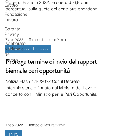
legge di Bilancio 2022: Esonero di 0,8 punti
Lavoro
percentuali sulla quota dei contributi previdenziali
Fondazione
IVS a carico dei lavoratori dipendenti La legge di
Lavoro
Bilancio 2022 (art. 1, comma 121 della L. n.
234/2022) ha previsto, in via eccezionale, per i
Garante
Privacy
periodi di paga dall’ 01/01/2022 al 31/12/2022,
7 apr 2022
Tempo di lettura: 2 min
una riduzione contributiva pari allo 0,8%
Ispettorato
dell’aliquota IVS a carico dei lavoratori dipendenti
Nazionale
Ministero del Lavoro
di datori di lavoro pubblici e privati (a
del
Proroga termine di invio del rapporto
Lavoro
biennale pari opportunità
Notizia Flash n.16/2022 Con il Decreto
Interministeriale firmato dal Ministro del Lavoro di
concerto con il Ministro per le Pari Opportunità
sono stati definiti i nuovi obblighi per le aziende
pubbliche e private con più di 50 dipendenti. Le
aziende devono redigere il rapporto
esclusivamente in modalità telematica, attraverso
7 feb 2022
Tempo di lettura: 2 min
l’utilizzo dell’apposito portale del Ministero del
Lavoro e delle Politiche Sociali raggiungibile al
INPS