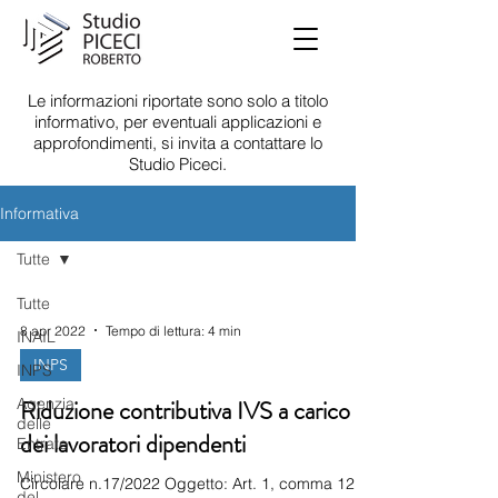
Le informazioni riportate sono solo a titolo
informativo, per eventuali applicazioni e
approfondimenti, si invita a contattare lo
Studio Piceci.
Informativa
Tutte
Tutte
8 apr 2022
Tempo di lettura: 4 min
INAIL
INPS
INPS
Agenzia
Riduzione contributiva IVS a carico
delle
dei lavoratori dipendenti
Entrate
Ministero
Circolare n.17/2022 Oggetto: Art. 1, comma 121
del