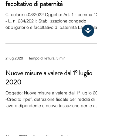
facoltativo di paternità
Circolare n.03/2022 Oggetto: Art. 1 - comma 134
- L. n. 234/2021: Stabilizzazione congedo
obbligatorio e facoltativo di paternità La circolare
Inps n. 1 del 03/01/2022 interviene sul congedo
di paternità (obbligatorio e facoltativo) che la L. n.
234/2021 (c.d. Legge di Bilancio) ha stabilizzato
a decorre dal 2022. Di seguito, in sintesi, se ne
2 lug 2020
Tempo di lettura: 3 min
espongono i tratti essenziali. In linea con quanto
già previsto, per i figli nati, adottati o affidati a
Nuove misure a valere dal 1° luglio
decorrere dal 01/01/2022,
2020
Oggetto: Nuove misure a valere dal 1° luglio 2020
-Credito Irpef, detrazione fiscale per redditi di
lavoro dipendente e nuova tassazione per le auto
aziendali ad uso promiscuo Con la presente
circolare si riportano le disposizioni normative
introdotte dalla Legge di Bilancio 2020 e dal D.L.
contenente misure urgenti per la riduzione della