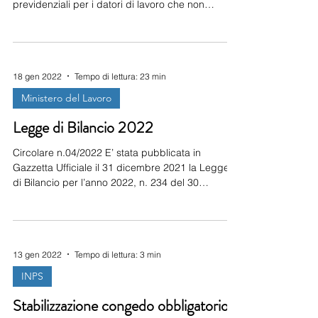
previdenziali per i datori di lavoro che non
richiedono trattamenti di integrazione salariale. In
data 14/01/2022 l’Inps ha rilasciato il messaggio
n.197 attraverso il quale l’Istituto fornisce
chiarimenti inerenti all’ambito di applicazione
18 gen 2022
Tempo di lettura: 23 min
dell’esonero dal versamento dei contributi
previdenziali per i datori di lavoro che non hanno
Ministero del Lavoro
richiesto trattamenti di integrazione salaria
Legge di Bilancio 2022
Circolare n.04/2022 E’ stata pubblicata in
Gazzetta Ufficiale il 31 dicembre 2021 la Legge
di Bilancio per l’anno 2022, n. 234 del 30
dicembre 2021. Novità importanti in materia di
lavoro, famiglie e imprese. Riassumiamo le più
importanti: Nuove aliquote Irpef e modalità di
calcolo delle detrazioni fiscali; Novità IRAP;
13 gen 2022
Tempo di lettura: 3 min
Semplificazioni in materia di “Patent Box”;
Abrogazione del Decreto Legge n. 157 del 11
INPS
novembre 2021; Crediti di imposta; Esoneri e
Stabilizzazione congedo obbligatorio e
sgravi contributivi per