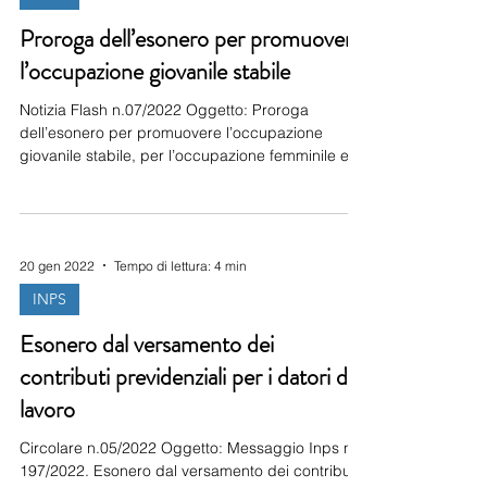
seguente indirizzo: https://servizi.lavoro.gov
Proroga dell’esonero per promuovere
l’occupazione giovanile stabile
Notizia Flash n.07/2022 Oggetto: Proroga
dell’esonero per promuovere l’occupazione
giovanile stabile, per l’occupazione femminile e
Decontribuzione Sud L’Inps con messaggio n.
403 del 26 gennaio 2021 rende noto che la
Commissione Europea in data 11 gennaio 2022
con la decisione C(2022) 171 final , ha prorogato
20 gen 2022
Tempo di lettura: 4 min
l’applicabilità di alcune agevolazioni previste
dalla Legge di Bilancio n. 178/2020, fino al 30
INPS
giugno 2022. Pertanto fino al 30 giugno 2022: Si
Esonero dal versamento dei
potrà utilizzare (s
contributi previdenziali per i datori di
lavoro
Circolare n.05/2022 Oggetto: Messaggio Inps n.
197/2022. Esonero dal versamento dei contributi