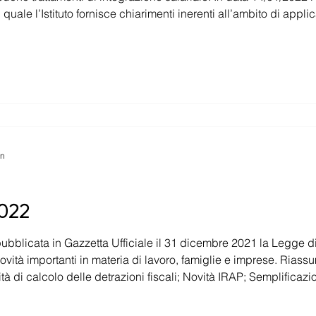
cazione dell’esonero dal
versamento dei contributi previdenziali per i d
in
2022
cata in Gazzetta Ufficiale il 31 dicembre 2021 la Legge di Bilancio per l’a
ità importanti in materia di lavoro, famiglie e imprese. Riassu
à di calcolo delle detrazioni fiscali; Novità IRAP; Semplificazio
e n. 157 del 11 novembre 2021; Crediti di imposta; Esoneri e s