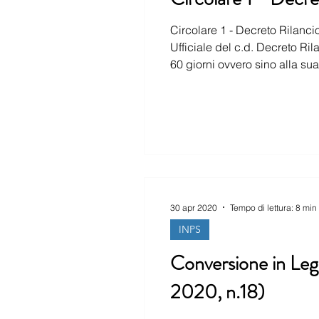
Circolare 1 - Decreto Rilanc
Ufficiale del c.d. Decreto Rilancio si riportano di seguito le principali d
60 giorni ovvero sino alla sua conversione in Legge, in materia di ammortizzatori sociali. Il decreto in oggetto, di cui si
evidenzia le parte di interess
30 apr 2020
Tempo di lettura: 8 min
INPS
Conversione in Legg
2020, n.18)