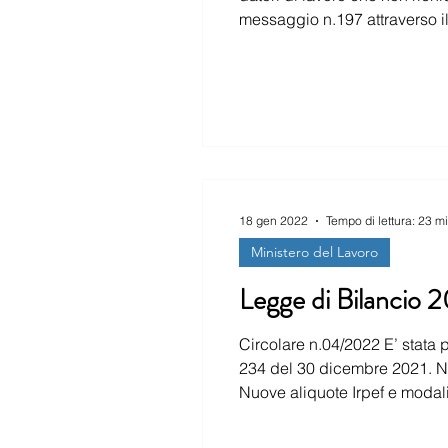
messaggio n.197 attraverso il quale l’Istituto fornisce chiarimenti inerenti all’ambito di appli
18 gen 2022
Tempo di lettura: 23 m
Ministero del Lavoro
Legge di Bilancio 
Circolare n.04/2022 E’ stata pubbli
234 del 30 dicembre 2021. Nov
Nuove aliquote Irpef e modalit
Abrogazione del Decreto Legg