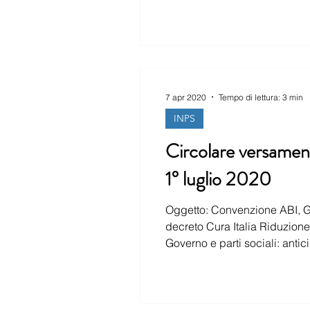
7 apr 2020
Tempo di lettura: 3 min
INPS
Circolare versament
1° luglio 2020
Oggetto: Convenzione ABI, Governo e parti sociali: anticipo fino a 1.400 euro Sospensione versamenti ad opera del
decreto Cura Italia Riduzione del cuneo fiscale con decorrenza dal 1° luglio 2020 D.L. 3/2020 Convenzione ABI,
Governo e parti sociali: antici
ha so