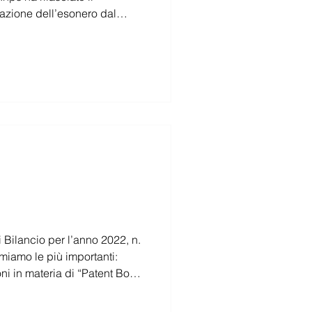
atori di lavoro che non hanno richiesto trattamenti di integrazione salaria
nno 2022, n.
miamo le più importanti:
ni in materia di “Patent Box”;
gravi contributivi per