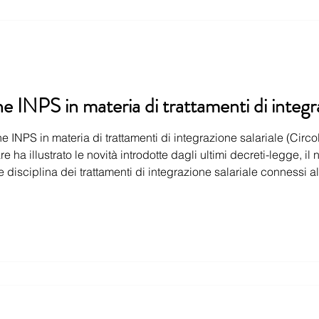
e INPS in materia di trattamenti di integra
 INPS in materia di trattamenti di integrazione salariale (Circo
ustrato le novità introdotte dagli ultimi decreti-legge, il n.34/2020 e il n.52/2020,
 integrazione salariale connessi alla situazione epidemiologica
ovid-19 e fornendo le istruzioni sulla corretta gestione delle domande di richiesta. Di 