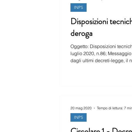
INPS
Disposizioni tecnich
deroga
Oggetto: Disposizioni tecniche Inps in m
luglio 2020, n.86; Messaggio I
dagli ultimi decreti-legge, il n.34/2020 e il n.52/2020, ripercorrendo l’intera e attuale disciplina dei trattamenti di
20 mag 2020
Tempo di lettura: 7 mi
INPS
Circolare 1 - Decr