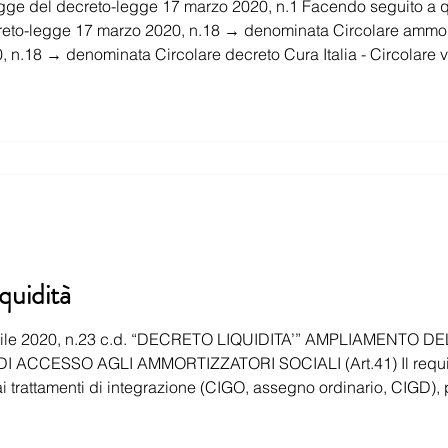
egge del decreto-legge 17 marzo 2020, n.1 Facendo seguito a qu
7 marzo 2020, n.18 → denominata Circolare ammortizzatori sociali Circolare 2
 Circolare decreto Cura Italia - Circolare versamenti, anticipo
a presente si riportano le modifiche intervenute nel
quidità
prile 2020, n.23 c.d. “DECRETO LIQUIDITA’” AMPLIAMENTO D
t.41) Il requisito dell’anzianità aziendale
zione (CIGO, assegno ordinario, CIGD), precedentemente fissato alla
beneficiare dei trattamenti di integrazione