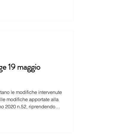
gge 19 maggio
tano le modifiche intervenute
però parte delle disposizioni in esso contenute quali a titolo esemplificativo, la possibilità di richiedere le ultim