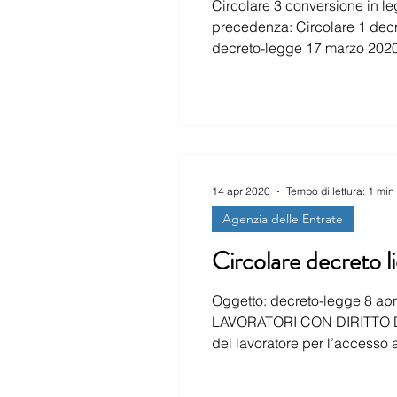
Circolare 3 conversione in l
precedenza: Circolare 1 decreto-legge 1
decreto-legge 17 marzo 2020, n.18 → denominata
trattamenti integrazione e riduzione del cuneo dal 1°luglio 2020. Con l
disposto normativo,
14 apr 2020
Tempo di lettura: 1 min
Agenzia delle Entrate
Circolare decreto li
Oggetto: decreto-legge 8 a
LAVORATORI CON DIRITTO DI ACCESSO AGLI AMMORTIZZATORI SOCIALI (Ar
del lavoratore per l’accesso ai trattamenti di integra
data di assunzione entro il 23 febbraio 2020 è stato ampliato. Infatti, potranno 
ordinaria, dell’assegno