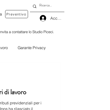
va
Preventivo
Accedi
nvita a contattare lo Studio Piceci.
voro
Garante Privacy
i datori di lavoro
nps ha rilasciato il