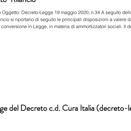
io Oggetto: Decreto-Legge 19 maggio 2020, n.34 A seguito dell
isposizioni a valere dalla data 19 maggio 2020 per
e della presente circolare risulta così composto e suddiviso: Tit
e del Decreto c.d. Cura Italia (decreto-