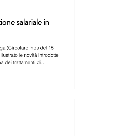
ione salariale in
lustrato le novità introdotte
ariale connessi alla situazione epidemiologica di Covid-19 e fornendo le istruzioni sulla corr