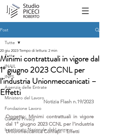
Post
Tutte
20 giu 2023
Tempo di lettura: 2 min
Tutte
Minimi contrattuali in vigore dal
INAIL
1° giugno 2023 CCNL per
INPS
l’industria Unionmeccanicati –
Agenzia delle Entrate
Effetti
Ministero del Lavoro
Notizia Flash n.19/2023
Fondazione Lavoro
Oggetto: Minimi contrattuali in vigore 
Garante Privacy
dal 1° giugno 2023 CCNL per l’industria 
Ispettorato Nazionale del Lavoro
Unionmeccanica Confapi – Effetti