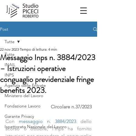
Post
Tutte
22 nov 2023
Tempo di lettura: 4 min
Tutte
Messaggio Inps n. 3884/2023
INAIL
– Istruzioni operative
INPS
conguaglio previdenziale fringe
Agenzia delle Entrate
benefits 2023.
Ministero del Lavoro
Fondazione Lavoro
              Circolare n.37/2023
Garante Privacy
Con 
messaggio n. 3884/2023
 dello 
Ispettorato Nazionale del Lavoro
scorso 6 ottobre, l’Inps ha fornito 
istruzioni per procedere al conguaglio 