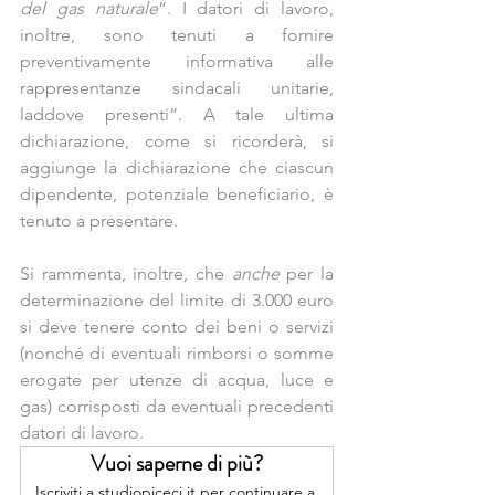
del gas naturale
”. I datori di lavoro, 
inoltre, sono tenuti a fornire 
preventivamente informativa alle 
rappresentanze sindacali unitarie, 
laddove presenti”. A tale ultima 
dichiarazione, come si ricorderà, si 
aggiunge la dichiarazione che ciascun 
dipendente, potenziale beneficiario, è 
tenuto a presentare.
Si rammenta, inoltre, che 
anche
 per la 
determinazione del limite di 3.000 euro 
si deve tenere conto dei beni o servizi 
(nonché di eventuali rimborsi o somme 
erogate per utenze di acqua, luce e 
gas) corrisposti da eventuali precedenti 
datori di lavoro.
Vuoi saperne di più?
Iscriviti a studiopiceci.it per continuare a 