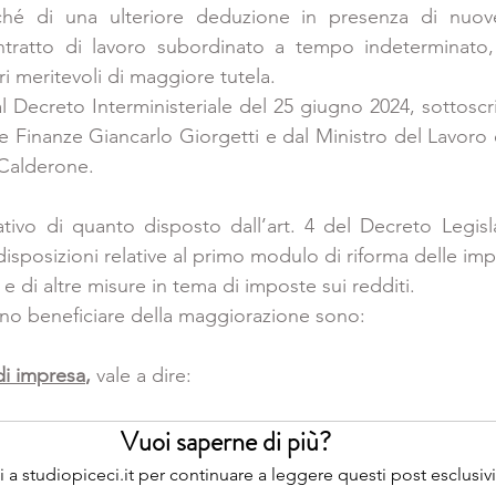
ché di una ulteriore deduzione in presenza di nuove
tratto di lavoro subordinato a tempo indeterminato, ri
ri meritevoli di maggiore tutela.
Decreto Interministeriale del 25 giugno 2024, sottoscrit
 Finanze Giancarlo Giorgetti e dal Ministro del Lavoro e
 Calderone.
tivo di quanto disposto dall’art. 4 del Decreto Legisla
isposizioni relative al primo modulo di riforma delle imp
 e di altre misure in tema di imposte sui redditi.
no beneficiare della maggiorazione sono:
 di impresa
,
 vale a dire:
Vuoi saperne di più?
iti a studiopiceci.it per continuare a leggere questi post esclusivi