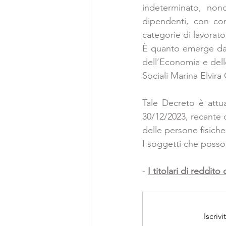
indeterminato, non
dipendenti, con con
categorie di lavorato
È quanto emerge dal 
dell’Economia e delle
Sociali Marina Elvira
Tale Decreto è attua
30/12/2023, recante d
delle persone fisiche
I soggetti che posso
- 
I titolari di reddito
Iscriv