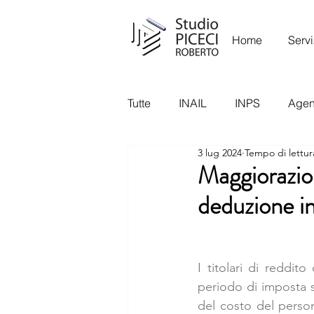
Home
Servi
Tutte
INAIL
INPS
Agenz
3 lug 2024
Tempo di lettur
Garante Privacy
Ispettora
Maggiorazio
deduzione in
I titolari di reddito
periodo di imposta s
del costo del perso