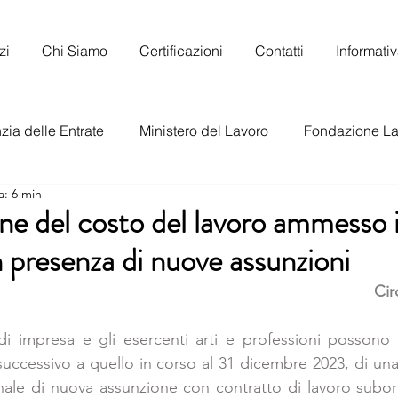
zi
Chi Siamo
Certificazioni
Contatti
Informati
ia delle Entrate
Ministero del Lavoro
Fondazione La
a: 6 min
to Nazionale del Lavoro
ne del costo del lavoro ammesso 
 presenza di nuove assunzioni
      C
 di impresa e gli esercenti arti e professioni possono u
uccessivo a quello in corso al 31 dicembre 2023, di un
nale di nuova assunzione con contratto di lavoro subor