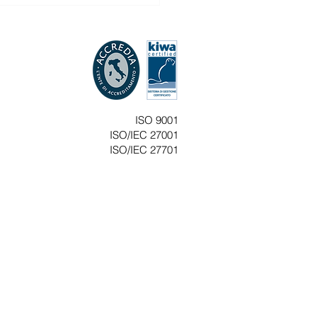
one automatica, informativa
de e modulo provvisorio per
amento di Fine Rapporto
ia Flash n.21/2026 Gentile
te, si comunica che
nterno del portale del
ISO 9001
tero del Lavoro, sono
ISO/IEC 27001
nibili specifiche FAQ
ISO/IEC 27701
ate alla adesione
atica alla previdenza
lementa