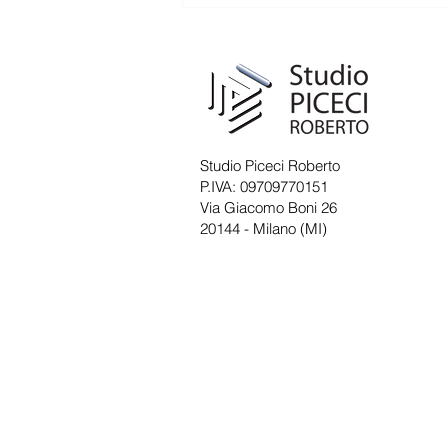
Comunicazione di chiusura dello
Studio per pausa estiva
Circolare n. 23/2026 La presente
per informarVi che lo Studio
resterà chiuso per pausa estiva
Studio Piceci Roberto
durante i giorni dal 10 al 21
P.IVA: 09709770151
agosto 2026 compresi.
Via Giacomo Boni 26
20144 - Milano (MI)