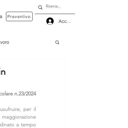
va
Preventivo
Accedi
voro
in
ircolare n.23/2024
sufruire, per il 
a maggiorazione 
dinato a tempo 