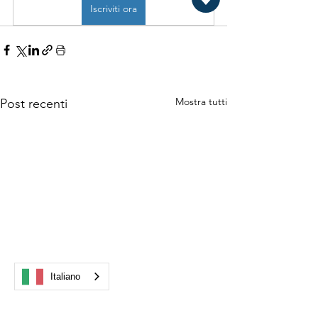
Iscriviti ora
Mostra tutti
Post recenti
Italiano
Aumento minimi contrattuali
Adesione automati