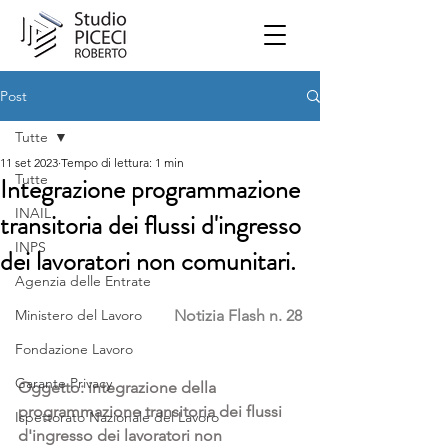
Post
Tutte
11 set 2023
Tempo di lettura: 1 min
Tutte
Integrazione programmazione
INAIL
transitoria dei flussi d'ingresso
INPS
dei lavoratori non comunitari.
Agenzia delle Entrate
Ministero del Lavoro
Notizia Flash n. 28
Fondazione Lavoro
Garante Privacy
Oggetto: integrazione della 
programmazione transitoria dei flussi 
Ispettorato Nazionale del Lavoro
d'ingresso dei lavoratori non 