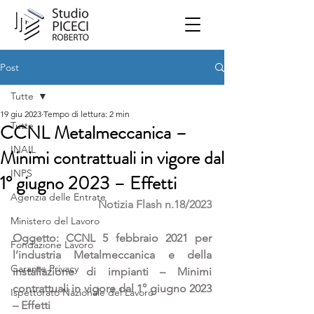
Post
Tutte
19 giu 2023
Tempo di lettura: 2 min
Tutte
CCNL Metalmeccanica –
INAIL
Minimi contrattuali in vigore dal
INPS
1° giugno 2023 – Effetti
Agenzia delle Entrate
Notizia Flash n.18/2023
Ministero del Lavoro
Oggetto: CCNL 5 febbraio 2021 per 
Fondazione Lavoro
l’industria Metalmeccanica e della 
Garante Privacy
installazione di impianti – Minimi 
contrattuali in vigore dal 1° giugno 2023 
Ispettorato Nazionale del Lavoro
– Effetti