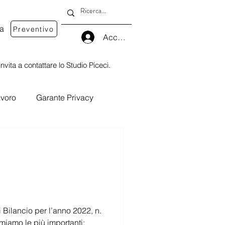
va
Preventivo
Accedi
nvita a contattare lo Studio Piceci.
voro
Garante Privacy
nno 2022, n.
miamo le più importanti: