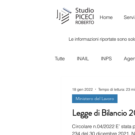
Home
Servi
Le informazioni riportate sono solo
Tutte
INAIL
INPS
Agenz
Ispettorato Nazionale del Lavor
18 gen 2022
Tempo di lettura: 23 m
Ministero del Lavoro
Legge di Bilancio 
Circolare n.04/2022 E’ stata pubbli
234 del 30 dicembre 2021. Nov