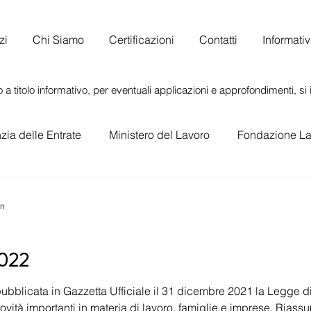
zi
Chi Siamo
Certificazioni
Contatti
Informati
 a titolo informativo, per eventuali applicazioni e approfondimenti, si i
ia delle Entrate
Ministero del Lavoro
Fondazione La
o
in
2022
cata in Gazzetta Ufficiale il 31 dicembre 2021 la Legge di Bilancio per l’a
ità importanti in materia di lavoro, famiglie e imprese. Riassu