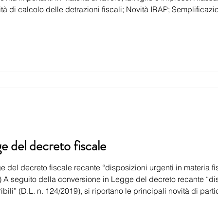
à di calcolo delle detrazioni fiscali; Novità IRAP; Semplificazio
e n. 157 del 11 novembre 2021; Crediti di imposta; Esoneri e s
e del decreto fiscale
creto fiscale recante “disposizioni urgenti in materia fiscale e per esigenze
19) A seguito della conversione in Legge del decreto recante “di
n. 124/2019), si riportano le principali novità di particolare interesse per i datori di
lavoro/sostituti d’imposta, così come approvate ovvero modificate in sede di co