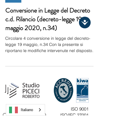
settore privato e con esclusione di quello agricol
Conversione in Legge del Decreto
c.d. Rilancio (decreto-legge 19
maggio 2020, n.34)
Circolare 4 conversione in legge del decreto-
legge 19 maggio, n.34 Con la presente si
riportano le modifiche intervenute nel disposto
normativo di cui all’oggetto a seguito della
conversione in Legge. In aggiunta alle modifiche
apportate alla normativa, la legge di conversione
ha previsto l’abrogazione del decreto-legge del
16 giugno 2020 n.52, riprendendo però parte
delle disposizioni in esso contenute quali a titolo
esemplificativo, la possibilità di richiedere le ultim
ISO 9001
Italiano
ISO/IEC 27001
CONTATTACI
ISO/IEC 27701