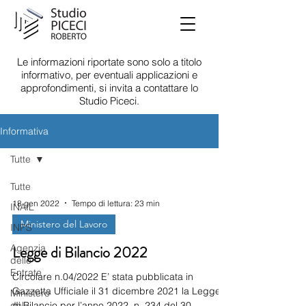
Le informazioni riportate sono solo a titolo
informativo, per eventuali applicazioni e
approfondimenti, si invita a contattare lo
Studio Piceci.
Informativa
Tutte
Tutte
18 gen 2022
Tempo di lettura: 23 min
INAIL
Ministero del Lavoro
INPS
Agenzia
Legge di Bilancio 2022
delle
Entrate
Circolare n.04/2022 E’ stata pubblicata in
Gazzetta Ufficiale il 31 dicembre 2021 la Legge
Ministero
del
di Bilancio per l’anno 2022, n. 234 del 30