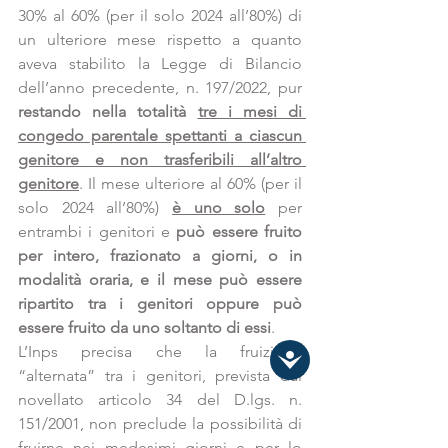
30% al 60% (per il solo 2024 all’80%) di 
un ulteriore mese rispetto a quanto 
aveva stabilito la Legge di Bilancio 
dell’anno precedente, n. 197/2022, pur 
restando nella totalità 
tre i mesi di 
congedo parentale spettanti a ciascun 
genitore e non trasferibili all’altro 
genitore
. Il mese ulteriore al 60% (per il 
solo 2024 all’80%) 
è uno solo
per 
entrambi i genitori e 
può essere fruito 
per intero, frazionato a giorni, o in 
modalità oraria, e il mese può essere 
ripartito tra i genitori oppure può 
essere fruito da uno soltanto di essi
.
L’Inps precisa che la fruizione 
“alternata” tra i genitori, prevista dal 
novellato articolo 34 del D.lgs. n. 
151/2001, non preclude la possibilità di 
fruirne nei medesimi giorni e per lo 