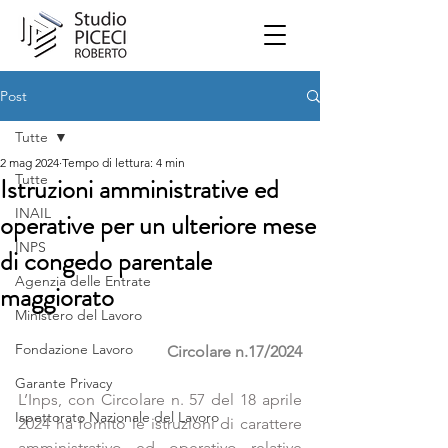
Post
Tutte
2 mag 2024
Tempo di lettura: 4 min
Tutte
Istruzioni amministrative ed
INAIL
operative per un ulteriore mese
INPS
di congedo parentale
Agenzia delle Entrate
maggiorato
Ministero del Lavoro
Fondazione Lavoro
    Circolare n.17/2024
Garante Privacy
L’Inps, con Circolare n. 57 del 18 aprile 
Ispettorato Nazionale del Lavoro
2024 ha fornito le istruzioni di carattere 
amministrativo ed operativo relative 