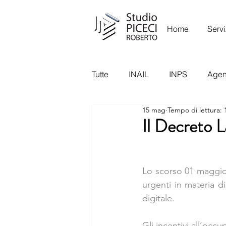
Home
Servi
Tutte
INAIL
INPS
Agenz
15 mag
Tempo di lettura: 
Garante Privacy
Ispettora
Il Decreto L
Lo scorso 01 maggio 
urgenti in materia di
digitale.
Gli incentivi all’occ