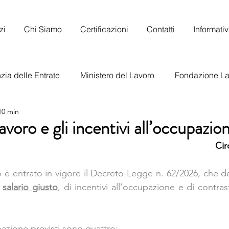
zi
Chi Siamo
Certificazioni
Contatti
Informati
ia delle Entrate
Ministero del Lavoro
Fondazione La
10 min
to Nazionale del Lavoro
avoro e gli incentivi all’occupazio
Cir
è entrato in vigore il Decreto-Legge n. 62/2026, che det
 
salario giusto
, di incentivi all’occupazione e di contras
upazione previsti sono quattro: