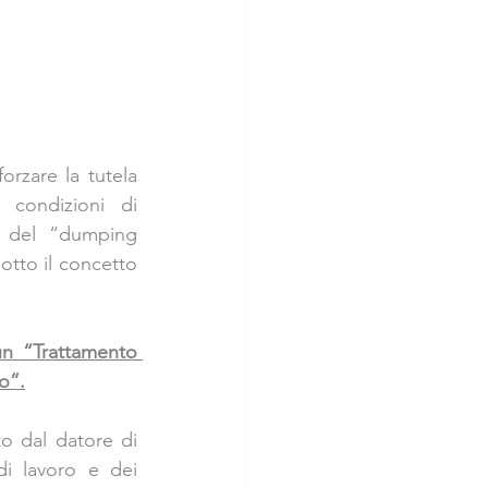
rzare la tutela 
 condizioni di 
o del “dumping 
otto il concetto 
n “Trattamento 
o”.
 dal datore di 
i lavoro e dei 