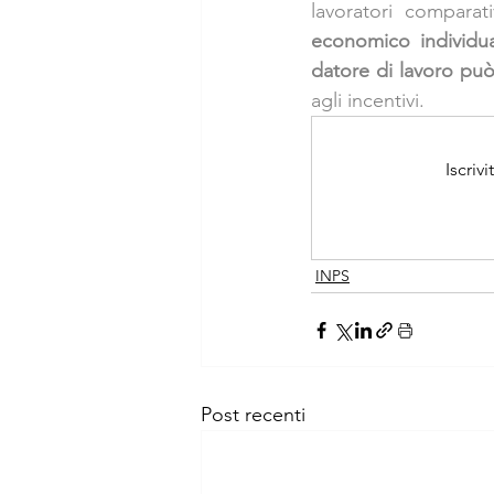
lavoratori comparat
economico individu
datore di lavoro pu
agli incentivi.
Iscriv
INPS
Post recenti