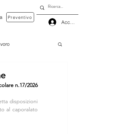
va
Preventivo
Accedi
voro
ne
colare n.17/2026
ta disposizioni 
to al caporalato 