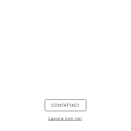
Il Decreto Lavoro e gli incentivi
Esten
all’occupazione
lavor
CONTATTACI
mater
Circolare n.17/2026 Lo scorso 01
Notiz
rientr
Lavora con noi
maggio è entrato in vigore il
con m
Decreto-Legge n. 62/2026, che
aprile