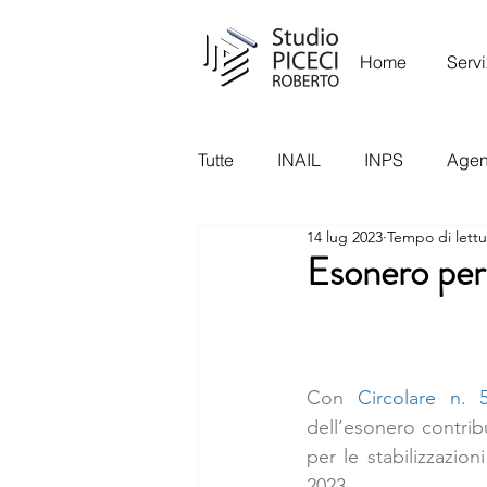
Home
Servi
Tutte
INAIL
INPS
Agenz
14 lug 2023
Tempo di lettu
Garante Privacy
Ispettora
Esonero per 
Con 
Circolare n. 
dell’esonero contrib
per le stabilizzazion
2023. 