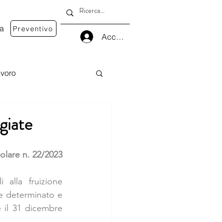
va
Preventivo
Accedi
voro
giate
olare n. 22/2023
 alla fruizione 
e determinato e 
e il 31 dicembre 