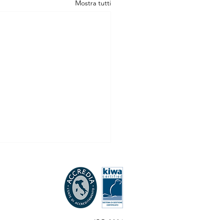
Mostra tutti
sione dell’affiancamento di
atori in congedo di
nità/paternità dopo il
ia Flash n. 16/2026 L’Inps,
o in servizio
essaggio n. 1343 del 21
, ha fornito specifiche sulla