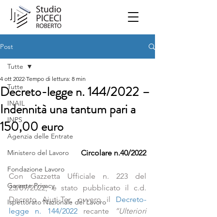
Post
Tutte
4 ott 2022
Tempo di lettura: 8 min
Tutte
Decreto-legge n. 144/2022 –
INAIL
Indennità una tantum pari a
INPS
150,00 euro
Agenzia delle Entrate
Ministero del Lavoro
Circolare n.40/2022
Fondazione Lavoro
Con Gazzetta Ufficiale n. 223 del 
Garante Privacy
23/09/2022, è stato pubblicato il c.d. 
Decreto Aiuti-Ter, ovvero il 
Decreto-
Ispettorato Nazionale del Lavoro
legge n. 144/2022
 recante 
“Ulteriori 