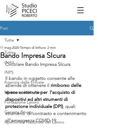
Post
Tutte
11 mag 2020
Tempo di lettura: 2 min
Tutte
Bando Impresa SIcura
INAIL
Circolare Bando Impresa SIcura
INPS
Il bando in oggetto consente alle 
Agenzia delle Entrate
aziende di ottenere il 
rimborso delle 
Ministero del Lavoro
spese sostenute per  l’acquisto di 
dispositivi ed altri strumenti di 
Fondazione Lavoro
protezione individuale (DPI)
, quali 
Garante Privacy
strumenti  di contrasto e contenimento 
all’emergenza COVID-19. 
Ispettorato Nazionale del Lavoro