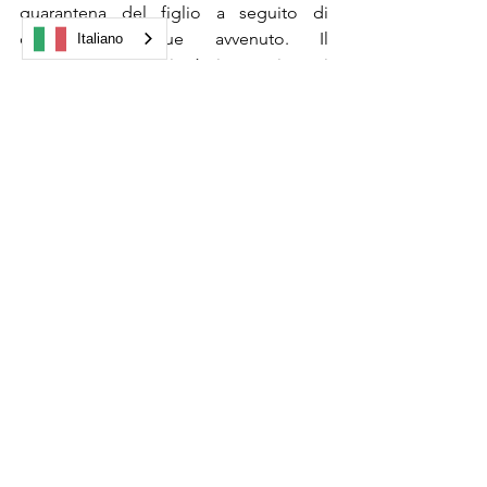
quarantena del figlio a seguito di 
contatto ovunque avvenuto. Il 
Italiano
medesimo beneficio è riconosciuto ai 
genitori con figli con disabilità
Vuoi saperne di più?
Iscriviti a studiopiceci.it per continuare a 
leggere questi post esclusivi.
Iscriviti ora
INPS
Mostra tutti
Post recenti