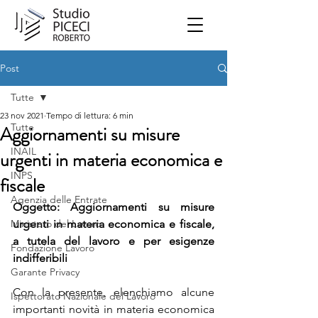
Post
Tutte
23 nov 2021
Tempo di lettura: 6 min
Tutte
Aggiornamenti su misure
INAIL
urgenti in materia economica e
INPS
fiscale
Agenzia delle Entrate
Oggetto: Aggiornamenti su misure 
Ministero del Lavoro
urgenti in materia economica e fiscale, 
a tutela del lavoro e per esigenze 
Fondazione Lavoro
indifferibili
Garante Privacy
Con la presente, elenchiamo alcune 
Ispettorato Nazionale del Lavoro
importanti novità in materia economica 