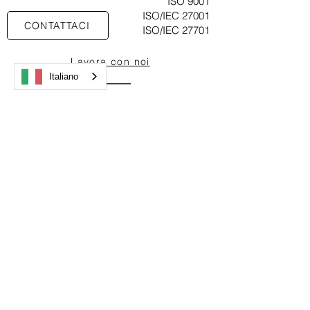
ISO 9001
ISO/IEC 27001
CONTATTACI
ISO/IEC 27701
Lavora con noi
Italiano
Studio Piceci Roberto
P.IVA:
09709770151
Via Giacomo Boni 26
20144 - Milano (MI)
Copyright © 2022
Cookie Policy
|
Privacy Policy
Created by Piceci
Services