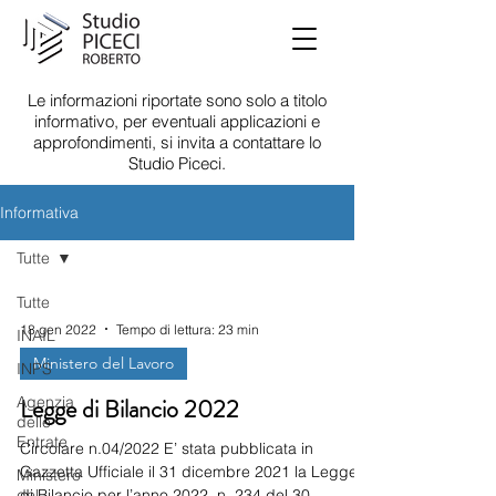
Le informazioni riportate sono solo a titolo
informativo, per eventuali applicazioni e
approfondimenti, si invita a contattare lo
Studio Piceci.
Informativa
Tutte
Tutte
18 gen 2022
Tempo di lettura: 23 min
INAIL
Ministero del Lavoro
INPS
Agenzia
Legge di Bilancio 2022
delle
Entrate
Circolare n.04/2022 E’ stata pubblicata in
Gazzetta Ufficiale il 31 dicembre 2021 la Legge
Ministero
del
di Bilancio per l’anno 2022, n. 234 del 30