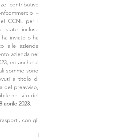
ze contributive 
onfcommercio – 
 del CCNL per i 
 state incluse 
 ha inviato o ha 
o alle aziende 
onto azienda nel 
023, ed anche al 
 tali somme sono 
ti a titolo di 
a del preavviso, 
ile nel sito del 
8 aprile 2023
.
asporti, con gli 