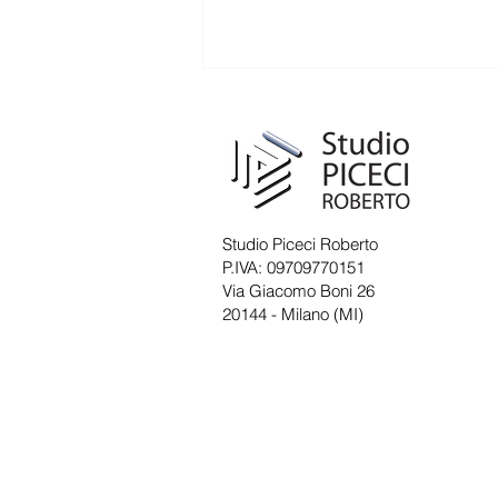
Comunicazione di chiusura dello
Studio per pausa estiva
Circolare n. 23/2026 La presente
per informarVi che lo Studio
resterà chiuso per pausa estiva
Studio Piceci Roberto
durante i giorni dal 10 al 21
P.IVA: 09709770151
agosto 2026 compresi.
Via Giacomo Boni 26
20144 - Milano (MI)