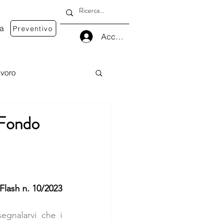
va
Preventivo
Accedi
voro
 Fondo
 Flash n. 10/2023
gnalarvi che i 