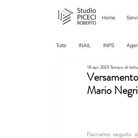
Home
Servi
Tutte
INAIL
INPS
Agenz
18 apr 2023
Tempo di lettu
Garante Privacy
Ispettora
Versamento c
Mario Negri-
Facciamo seguito al