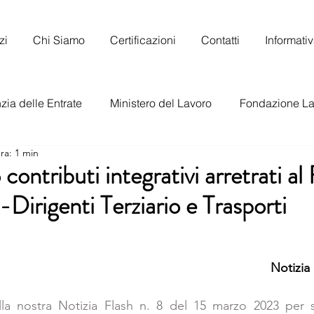
zi
Chi Siamo
Certificazioni
Contatti
Informati
ia delle Entrate
Ministero del Lavoro
Fondazione La
ra: 1 min
to Nazionale del Lavoro
ontributi integrativi arretrati al
Dirigenti Terziario e Trasporti
Notizia
la nostra Notizia Flash n. 8 del 15 marzo 2023 per se