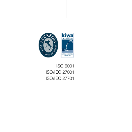
one automatica, informativa
de e modulo provvisorio per
amento di Fine Rapporto
ia Flash n.21/2026 Gentile
te, si comunica che
nterno del portale del
ISO 9001
tero del Lavoro, sono
ISO/IEC 27001
nibili specifiche FAQ
ISO/IEC 27701
ate alla adesione
atica alla previdenza
lementa