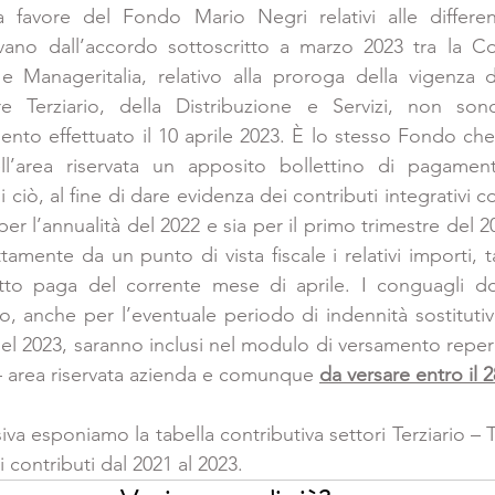
 a favore del Fondo Mario Negri relativi alle differen
ivano dall’accordo sottoscritto a marzo 2023 tra la C
a e Manageritalia, relativo alla proroga della vigenza
re Terziario, della Distribuzione e Servizi, non sono
ento effettuato il 10 aprile 2023. È lo stesso Fondo che
ll’area riservata un apposito bollettino di pagament
i ciò, al fine di dare evidenza dei contributi integrativi c
er l’annualità del 2022 e sia per il primo trimestre del 2
ttamente da un punto di vista fiscale i relativi importi,
to paga del corrente mese di aprile. I conguagli dovu
o, anche per l’eventuale periodo di indennità sostitutiv
l 2023, saranno inclusi nel modulo di versamento reperib
 area riservata azienda e comunque 
da versare entro il 2
va esponiamo la tabella contributiva settori Terziario – Tr
i contributi dal 2021 al 2023.