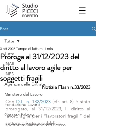
Post
Tutte
3 ott 2023
Tempo di lettura: 1 min
Tutte
Proroga al 31/12/2023 del
INAIL
diritto al lavoro agile per
INPS
soggetti fragili
Agenzia delle Entrate
Notizia Flash n.33/2023
Ministero del Lavoro
Con 
D.L. n. 132/2023
 (cfr. art. 8) è stato 
Fondazione Lavoro
prorogato, al 31/12/2023, il diritto al 
Garante Privacy
lavoro agile per i “lavoratori fragili” del 
settore privato e pubblico.
Ispettorato Nazionale del Lavoro