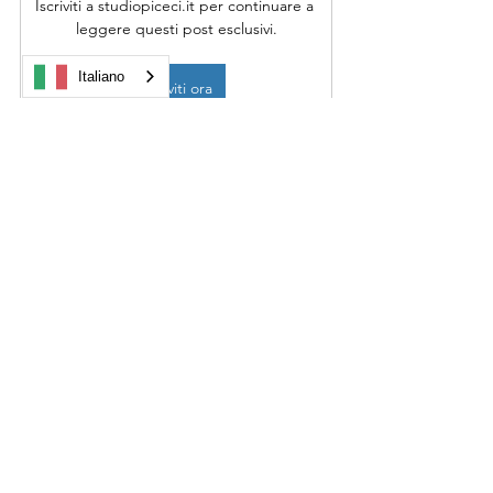
Iscriviti a studiopiceci.it per continuare a 
leggere questi post esclusivi.
Italiano
Iscriviti ora
INPS
Mostra tutti
Post recenti