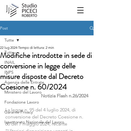
Post
Tutte
22 lug 2024
Tempo di lettura: 2 min
Tutte
Modifiche introdotte in sede di
INAIL
conversione in legge delle
INPS
misure disposte dal Decreto
Agenzia delle Entrate
Coesione n. 60/2024
Ministero del Lavoro
Notizia Flash n.26/2024
Fondazione Lavoro
La legge n. 95 del 4 luglio 2024, di 
Garante Privacy
conversione del Decreto Coesione n. 
Ispettorato Nazionale del Lavoro
60 del 7 maggio 2024, recante 
“Ulteriori disposizione urgenti in 