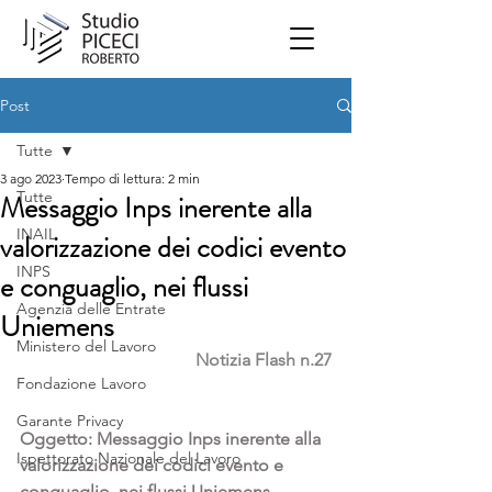
Post
Tutte
3 ago 2023
Tempo di lettura: 2 min
Tutte
Messaggio Inps inerente alla
INAIL
valorizzazione dei codici evento
INPS
e conguaglio, nei flussi
Agenzia delle Entrate
Uniemens
Ministero del Lavoro
Notizia Flash n.27
Fondazione Lavoro
Garante Privacy
Oggetto: Messaggio Inps inerente alla 
Ispettorato Nazionale del Lavoro
valorizzazione dei codici evento e 
conguaglio, nei flussi Uniemens, 