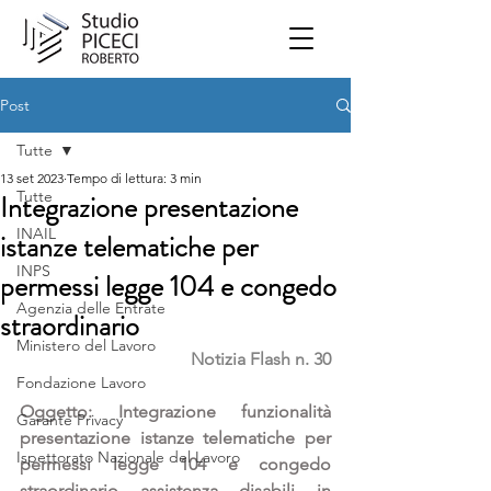
Post
Tutte
13 set 2023
Tempo di lettura: 3 min
Tutte
Integrazione presentazione
INAIL
istanze telematiche per
INPS
permessi legge 104 e congedo
Agenzia delle Entrate
straordinario
Ministero del Lavoro
Notizia Flash n. 30
Fondazione Lavoro
Oggetto: Integrazione funzionalità 
Garante Privacy
presentazione istanze telematiche per 
Ispettorato Nazionale del Lavoro
permessi legge 104 e congedo 
straordinario assistenza disabili in 