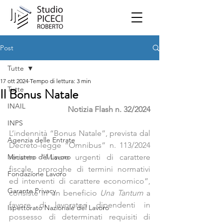
Post
Tutte
17 ott 2024
Tempo di lettura: 3 min
Tutte
Il Bonus Natale
INAIL
Notizia Flash n. 32/2024
INPS
L’indennità “Bonus Natale”, prevista dal 
Agenzia delle Entrate
Decreto-legge “Omnibus” n. 113/2024 
Ministero del Lavoro
recante “Misure urgenti di carattere 
fiscale, proroghe di termini normativi 
Fondazione Lavoro
ed interventi di carattere economico”, 
Garante Privacy
consiste in un beneficio 
Una Tantum 
a 
favore di lavoratori dipendenti in 
Ispettorato Nazionale del Lavoro
possesso di determinati requisiti di 