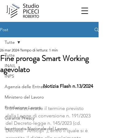
Post
Tutte
26 mar 2024
Tempo di lettura: 1 min
Tutte
Fine proroga Smart Working
INAIL
agevolato
INPS
Notizia Flash n.13/2024
Agenzia delle Entrate
Ministero del Lavoro
Fondazione Lavoro
Il 31 marzo scade il termine previsto 
dalla Legge di conversione n. 191/2023 
Garante Privacy
del Decreto-legge n. 145/2023 (cd. 
Ispettorato Nazionale del Lavoro
Decreto “Anticipi”), entro il quale si è 
garantito il diritto allo svolgimento 