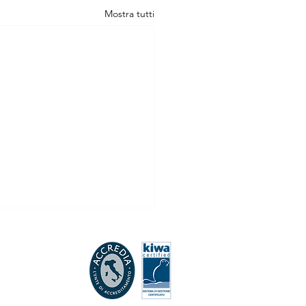
Mostra tutti
one automatica, informativa
de e modulo provvisorio per
amento di Fine Rapporto
ia Flash n.21/2026 Gentile
te, si comunica che