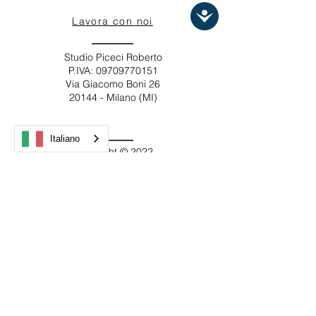
Lavora con noi
Studio Piceci Roberto
P.IVA:
09709770151
Via Giacomo Boni 26
20144 - Milano (MI)
Italiano
Copyright © 2022
Cookie Policy
|
Privacy Policy
Created by Piceci
Services
Le tue preferenze
relative alla privacy