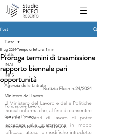
Post
Tutte
8 lug 2024
Tempo di lettura: 1 min
Tutte
Proroga termini di trasmissione
INAIL
rapporto biennale pari
INPS
opportunità
Agenzia delle Entrate
Notizia Flash n.24/2024
Ministero del Lavoro
Il Ministero del Lavoro e delle Politiche 
Fondazione Lavoro
Sociali informa che, al fine di consentire 
Garante Privacy
a tutti i datori di lavoro di poter 
accedere alla piattaforma in modo 
Ispettorato Nazionale del Lavoro
efficace, attese le modifiche introdotte 