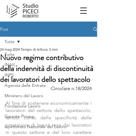
Post
Tutte
24 mag 2024
Tempo di lettura: 5 min
Tutte
Nuovo regime contributivo
INAIL
della indennità di discontinuità
INPS
dei lavoratori dello spettacolo
Agenzia delle Entrate
Circolare n.18/2024
Ministero del Lavoro
Al fine di sostenere economicamente i 
Fondazione Lavoro
lavoratori del settore dello spettacolo, 
Garante Privacy
tenuto conto della specificità delle 
prestazioni di lavoro rese dai lavoratori 
Ispettorato Nazionale del Lavoro
in questo settore e del loro carattere 