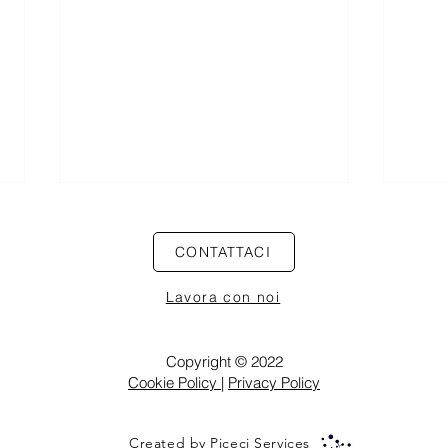
Il Decreto Lavoro e gli incentivi
Esten
all’occupazione
lavor
CONTATTACI
mater
Circolare n.17/2026 Lo scorso 01
Notiz
rientr
Lavora con noi
maggio è entrato in vigore il
con m
Decreto-Legge n. 62/2026, che
aprile
detta disposizioni urgenti in
esten
Copyright © 2022
materia di salario giusto, di
affia
Cookie Policy
|
Privacy Policy
incentivi all’occupazione e di
lavor
contrasto al cap
di ma
Created by Piceci Services