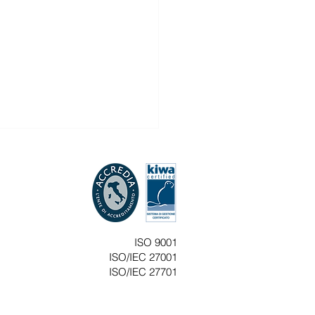
sione dell’affiancamento di
atori in congedo di
nità/paternità dopo il
ia Flash n. 16/2026 L’Inps,
o in servizio
essaggio n. 1343 del 21
, ha fornito specifiche sulla
ISO 9001
sione del periodo di
ISO/IEC 27001
ncamento delle
ISO/IEC 27701
atrici/lavoratori in congedo
ternità/paternità