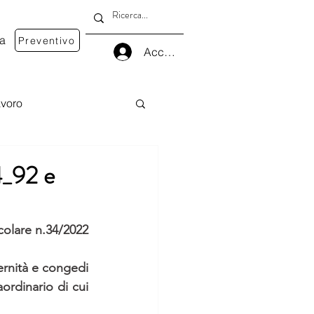
va
Preventivo
Accedi
voro
4_92 e
colare n.34/2022
rnità e congedi 
ordinario di cui 