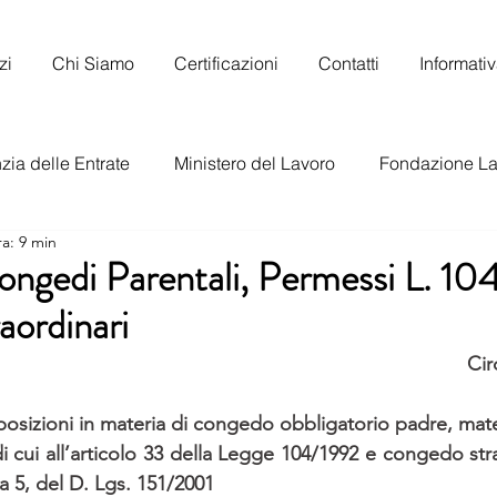
zi
Chi Siamo
Certificazioni
Contatti
Informati
ia delle Entrate
Ministero del Lavoro
Fondazione La
ra: 9 min
to Nazionale del Lavoro
ongedi Parentali, Permessi L. 10
aordinari
Cir
sizioni in materia di congedo obbligatorio padre, mate
i cui all’articolo 33 della Legge 104/1992 e congedo stra
a 5, del D. Lgs. 151/2001