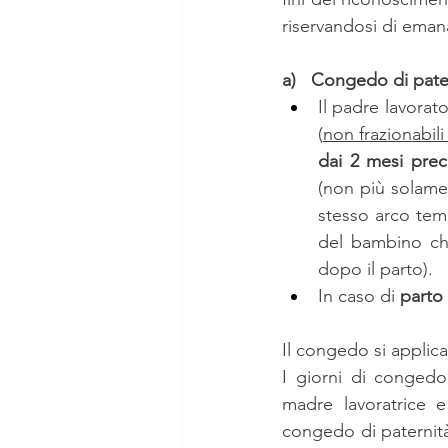
riservandosi di eman
a)   Congedo di pate
Il padre lavorat
(
non frazionabili
dai 2 mesi prece
(non più solamen
stesso arco temp
del bambino che
dopo il parto).
In caso di 
parto
Il congedo si applica
I giorni di congedo
madre lavoratrice e
congedo di paternità 