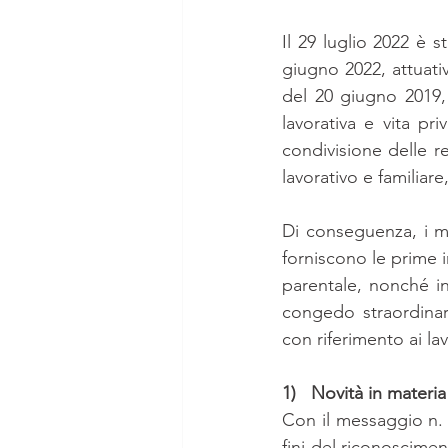
Il 29 luglio 2022 è s
giugno 2022, attuati
del 20 giugno 2019, r
lavorativa e vita pri
condivisione delle r
lavorativo e familiar
Di conseguenza, i m
forniscono le prime i
parentale, nonché in
congedo straordinari
con riferimento ai la
1)   Novità in materi
Con il messaggio n. 3
fini del riconoscimen