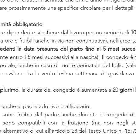
are prossimamente una specifica circolare per i dettagli.
rnità obbligatorio
ore dipendente si astiene dal lavoro per un periodo di 
10
 a ore e fruibili anche in via non continuativa
), nell’arco 
denti la data presunta del parto fino ai 5 mesi success
te entro i 5 mesi successivi alla nascita). Il congedo è fr
orale, anche in caso di morte perinatale del figlio (vale
 avviene tra la ventottesima settimana di gravidanza e
 plurimo
, la durata del congedo è aumentata a 
20 giorni 
 anche al padre adottivo o affidatario.
 sono fruibili dal padre anche durante il congedo di m
 sono compatibili con la fruizione (ma non negli stes
alternativo di cui all’articolo 28 del Testo Unico n. 151/2