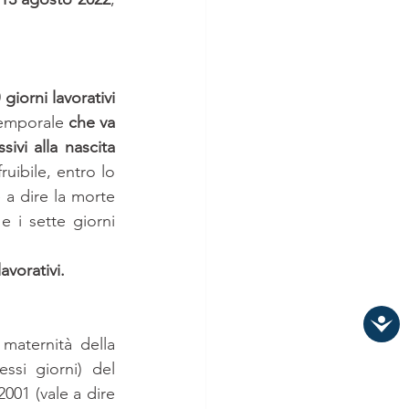
 giorni lavorativi
temporale 
che va 
ivi alla nascita
uibile, entro lo 
 a dire la morte 
 i sette giorni 
lavorativi.
aternità della 
si giorni) del 
001 (vale a dire 