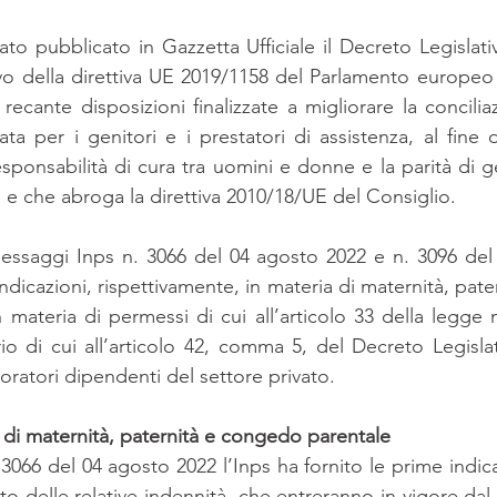
tato pubblicato in Gazzetta Ufficiale il Decreto Legislati
vo della direttiva UE 2019/1158 del Parlamento europeo 
ecante disposizioni finalizzate a migliorare la conciliazi
vata per i genitori e i prestatori di assistenza, al fine 
esponsabilità di cura tra uomini e donne e la parità di g
e, e che abroga la direttiva 2010/18/UE del Consiglio.
essaggi Inps n. 3066 del 04 agosto 2022 e n. 3096 del 
ndicazioni, rispettivamente, in materia di maternità, pat
 materia di permessi di cui all’articolo 33 della legge n
o di cui all’articolo 42, comma 5, del Decreto Legislat
voratori dipendenti del settore privato.
a di maternità, paternità e congedo parentale
066 del 04 agosto 2022 l’Inps ha fornito le prime indicazi
to delle relative indennità, che entreranno in vigore dal 