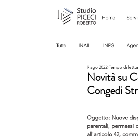
Home
Servi
Tutte
INAIL
INPS
Agenz
9 ago 2022
Tempo di lettu
Garante Privacy
Ispettora
Novità su C
Congedi Str
Oggetto: Nuove dispo
parentali, permessi d
all’articolo 42, comm