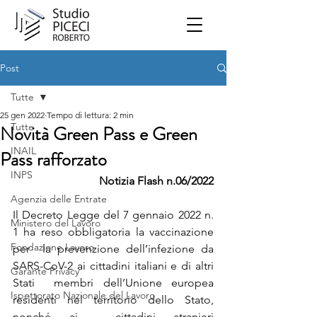
Post
Tutte
25 gen 2022
Tempo di lettura: 2 min
Tutte
Novità Green Pass e Green
INAIL
Pass rafforzato
INPS
Notizia Flash n.06/2022
Agenzia delle Entrate
Il Decreto Legge del 7 gennaio 2022 n. 
Ministero del Lavoro
1 ha reso obbligatoria la vaccinazione 
Fondazione Lavoro
per  la prevenzione dell’infezione da 
SARS-CoV-2 ai cittadini italiani e di altri 
Garante Privacy
Stati  membri dell’Unione europea 
Ispettorato Nazionale del Lavoro
residenti nel territorio dello Stato, 
nonché ai  cittadini stranieri 