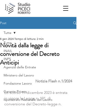
Post
Tutte
8 gen 2024
Tempo di lettura: 2 min
Tutte
Novità dalla legge di
INAIL
conversione del Decreto
INPS
Anticipi
Agenzia delle Entrate
Ministero del Lavoro
Notizia Flash n.1/2024
Fondazione Lavoro
Garante Privacy
Lo scorso 17 dicembre 2023 è entrata 
in vigore la Legge n. 191, di 
Ispettorato Nazionale del Lavoro
conversione del Decreto-legge n. 