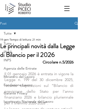
Post
Tutte
19 gen
Tempo di lettura: 21 min
Tutte
Le principali novità dalla Legge
INAIL
di Bilancio per il 2026
INPS
Circolare n.5/2026
Agenzia delle Entrate
Il 01 gennaio 2026 è entrata in vigore la 
Ministero del Lavoro
Legge n. 199 del 30 dicembre 2025, 
Fondazione Lavoro
recante disposizioni sul “Bilancio di 
previsione dello Stato per l'anno 
Garante Privacy
finanziario 2026 e bilancio pluriennale 
Ispettorato Nazionale del Lavoro
per il triennio 2026-2028”.
La legge, composta da ventuno articoli, 