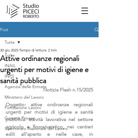
Post
Tutte
30 giu 2025
Tempo di lettura: 2 min
Tutte
Attive ordinanze regionali
INAIL
urgenti per motivi di igiene e
INPS
sanità pubblica
Agenzia delle Entrate
Notizia Flash n.15/2025
Ministero del Lavoro
Oggetto: attive ordinanze regionali 
Fondazione Lavoro
urgenti per motivi di igiene e sanità 
Garante Privacy
pubblica: attività lavorativa nel settore 
agricolo e florovivaistico, nei cantieri 
Ispettorato Nazionale del Lavoro
edili all’aperto e nelle cave, in 