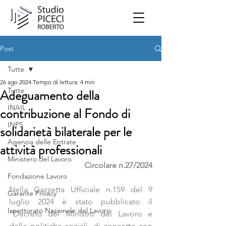
Post
Tutte
26 ago 2024
Tempo di lettura: 4 min
Tutte
Adeguamento della
INAIL
contribuzione al Fondo di
INPS
solidarietà bilaterale per le
Agenzia delle Entrate
attività professionali
Ministero del Lavoro
Circolare n.27/2024
Fondazione Lavoro
Nella Gazzetta Ufficiale n.159 del 9 
Garante Privacy
luglio 2024 è stato pubblicato il 
Ispettorato Nazionale del Lavoro
“Decreto del Ministro del Lavoro e 
delle politiche sociali, di concerto con 